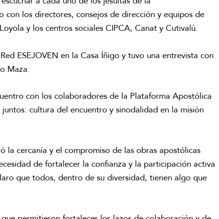
 escuchar a cada uno de los jesuitas de la
 con los directores, consejos de dirección y equipos de
Loyola y los centros sociales CIPCA, Canat y Cutivalú.
 Red ESEJOVEN en la Casa Íñigo y tuvo una entrevista con
ano Maza.
ncuentro con los colaboradores de la Plataforma Apostólica
ntos: cultura del encuentro y sinodalidad en la misión
ió la cercanía y el compromiso de las obras apostólicas
cesidad de fortalecer la confianza y la participación activa
laro que todos, dentro de su diversidad, tienen algo que
que permitieron fortalecer los lazos de colaboración y de