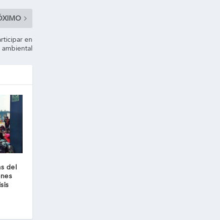
ÓXIMO
rticipar en
 ambiental
s del
ones
sis