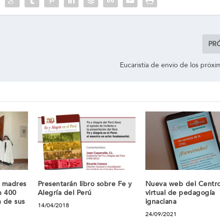
PR
Eucaristía de envío de los próxi
y madres
Presentarán libro sobre Fe y
Nueva web del Centr
n 400
Alegría del Perú
virtual de pedagogía
n de sus
ignaciana
14/04/2018
24/09/2021