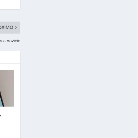
ÓXIMO
mos novicio
o