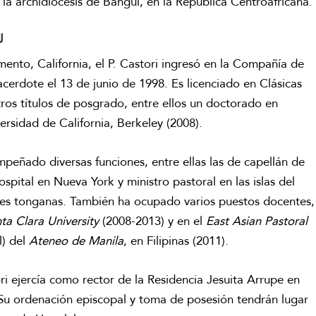
la archidiócesis de Bangui, en la República Centroafricana.
J
ento, California, el P. Castori ingresó en la Compañía de
cerdote el 13 de junio de 1998. Es licenciado en Clásicas
ros títulos de posgrado, entre ellos un doctorado en
ersidad de California, Berkeley (2008).
peñado diversas funciones, entre ellas las de capellán de
hospital en Nueva York y ministro pastoral en las islas del
des tonganas. También ha ocupado varios puestos docentes,
ta Clara University
(2008-2013) y en el
East Asian Pastoral
l) del
Ateneo de Manila
, en Filipinas (2011).
i ejercía como rector de la Residencia Jesuita Arrupe en
. Su ordenación episcopal y toma de posesión tendrán lugar