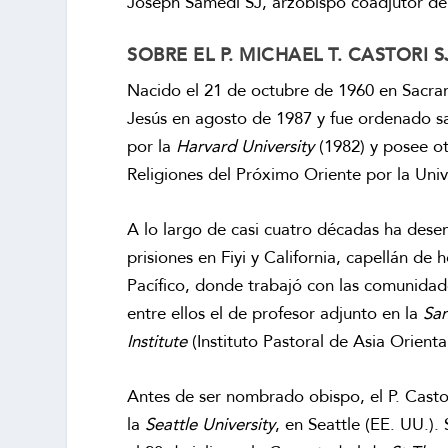
Joseph Samedi SJ, arzobispo coadjutor de 
SOBRE EL P. MICHAEL T. CASTORI S
Nacido el 21 de octubre de 1960 en Sacram
Jesús en agosto de 1987 y fue ordenado sa
por la
Harvard University
(1982) y posee ot
Religiones del Próximo Oriente por la Univ
A lo largo de casi cuatro décadas ha desem
prisiones en Fiyi y California, capellán de 
Pacífico, donde trabajó con las comunida
entre ellos el de profesor adjunto en la
San
Institute
(Instituto Pastoral de Asia Orienta
Antes de ser nombrado obispo, el P. Castor
la
Seattle University
, en Seattle (EE. UU.)