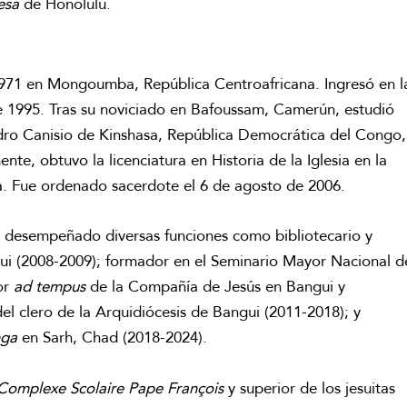
esa
de Honolulu.
1971 en Mongoumba, República Centroafricana. Ingresó en l
 1995. Tras su noviciado en Bafoussam, Camerún, estudió
Pedro Canisio de Kinshasa, República Democrática del Congo,
nte, obtuvo la licenciatura en Historia de la Iglesia en la
a. Fue ordenado sacerdote el 6 de agosto de 2006.
ha desempeñado diversas funciones como bibliotecario y
gui (2008-2009); formador en el Seminario Mayor Nacional d
or
ad tempus
de la Compañía de Jesús en Bangui y
l clero de la Arquidiócesis de Bangui (2011-2018); y
nga
en Sarh, Chad (2018-2024).
Complexe Scolaire Pape François
y superior de los jesuitas