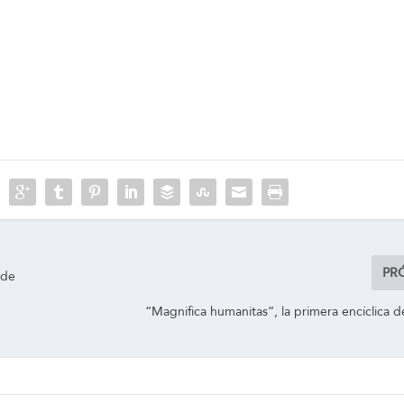
PR
 de
“Magnifica humanitas”, la primera encíclica 